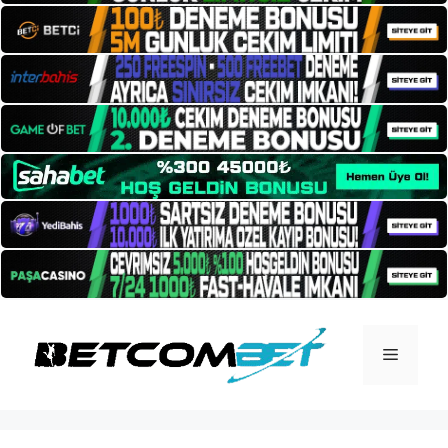
İçeriğe
atla
Menü