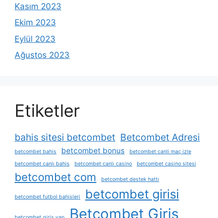
Kasım 2023
Ekim 2023
Eylül 2023
Ağustos 2023
Etiketler
bahis sitesi betcombet
Betcombet Adresi
betcombet bonus
betcombet bahis
betcombet canli maç izle
betcombet canlı bahis
betcombet canlı casino
betcombet casino sitesi
betcombet com
betcombet destek hattı
betcombet girisi
betcombet futbol bahisleri
Betcombet Giriş
betcombet giris yap