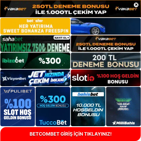
×
BETCOMBET GİRİŞ İÇİN TIKLAYINIZ!