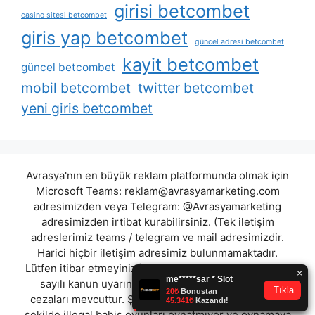
girisi betcombet
casino sitesi betcombet
giris yap betcombet
güncel adresi betcombet
kayit betcombet
güncel betcombet
mobil betcombet
twitter betcombet
yeni giris betcombet
Avrasya'nın en büyük reklam platformunda olmak için
Microsoft Teams:
reklam@avrasyamarketing.com
adresimizden veya Telegram: @Avrasyamarketing
adresimizden irtibat kurabilirsiniz. (Tek iletişim
adreslerimiz teams / telegram ve mail adresimizdir.
Harici hiçbir iletişim adresimiz bulunmamaktadır.
Lütfen itibar etmeyiniz.) Türkiye yasalarına göre 7258
sayılı kanun uyarınca yasa dışı bahis oynamanın
cezaları mevcuttur. Şu an bulunduğunuz site hiç bir
şekilde illegal bahis oyunları oynatmıyor ve oynamaya