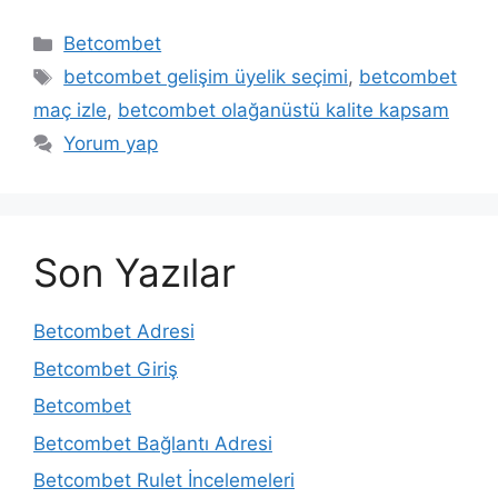
Kategoriler
Betcombet
Etiketler
betcombet gelişim üyelik seçimi
,
betcombet
maç izle
,
betcombet olağanüstü kalite kapsam
Yorum yap
Son Yazılar
Betcombet Adresi
Betcombet Giriş
Betcombet
Betcombet Bağlantı Adresi
Betcombet Rulet İncelemeleri