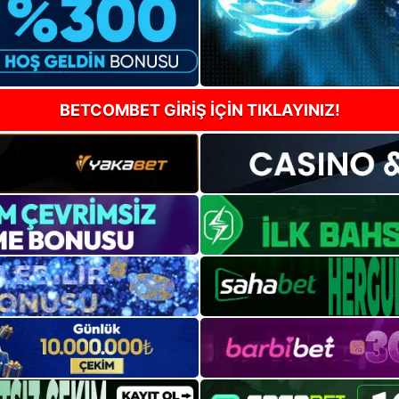
BETCOMBET GİRİŞ İÇİN TIKLAYINIZ!