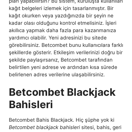
plan yapabilirsin? Bu sistem, kuruluşta kullanılan
kağıt belgeleri izlemek için tasarlanmıştır. Bir
kağıt okurken veya yazdığınızda bir şeyin ne
kadar olası olduğunu kontrol etmelisiniz. İşleri
akıllıca yapmak daha fazla para kazanmanıza
yardımcı olabilir. Yeni adresinizi bu sitede
görebilirsiniz. Betcombet bunu kullanıcılara farklı
şekillerde gösterir. Etkileşim verilerinizi doğru bir
şekilde paylaşırsanız, Betcombet tarafından
belirtilen yeni adrese ve ardından kısa sürede
belirlenen adres verilerine ulaşabilirsiniz.
Betcombet Blackjack
Bahisleri
Betcombet Bahis Blackjack. Hiç şüphe yok ki
Betcombet blackjack bahisleri
sitesi, bahis, geri