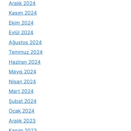
Aralık 2024
Kasım 2024
Ekim 2024
Eylül 2024
Ağustos 2024
Temmuz 2024
Haziran 2024
Mayıs 2024
Nisan 2024
Mart 2024
Şubat 2024
Ocak 2024
Aralık 2023
Kasım 2023