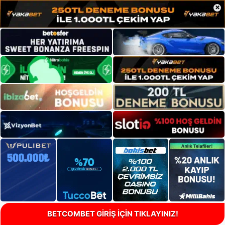
×
BETCOMBET GİRİŞ İÇİN TIKLAYINIZ!