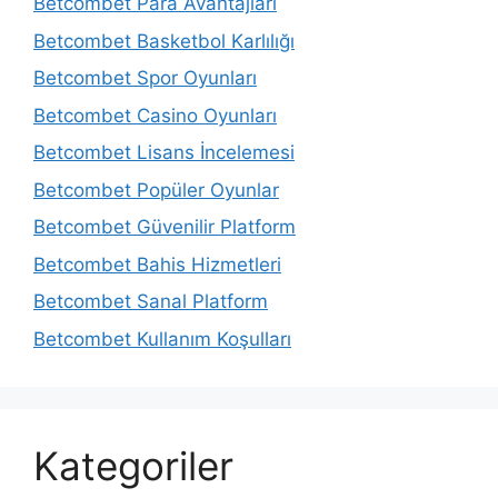
Betcombet Para Avantajları
Betcombet Basketbol Karlılığı
Betcombet Spor Oyunları
Betcombet Casino Oyunları
Betcombet Lisans İncelemesi
Betcombet Popüler Oyunlar
Betcombet Güvenilir Platform
Betcombet Bahis Hizmetleri
Betcombet Sanal Platform
Betcombet Kullanım Koşulları
Kategoriler