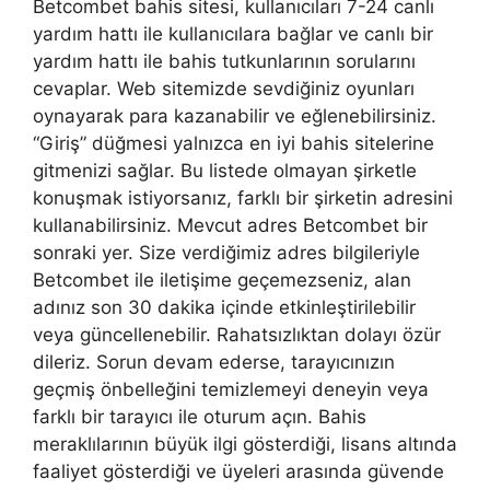
Betcombet bahis sitesi, kullanıcıları 7-24 canlı
yardım hattı ile kullanıcılara bağlar ve canlı bir
yardım hattı ile bahis tutkunlarının sorularını
cevaplar. Web sitemizde sevdiğiniz oyunları
oynayarak para kazanabilir ve eğlenebilirsiniz.
“Giriş” düğmesi yalnızca en iyi bahis sitelerine
gitmenizi sağlar. Bu listede olmayan şirketle
konuşmak istiyorsanız, farklı bir şirketin adresini
kullanabilirsiniz. Mevcut adres Betcombet bir
sonraki yer. Size verdiğimiz adres bilgileriyle
Betcombet ile iletişime geçemezseniz, alan
adınız son 30 dakika içinde etkinleştirilebilir
veya güncellenebilir. Rahatsızlıktan dolayı özür
dileriz. Sorun devam ederse, tarayıcınızın
geçmiş önbelleğini temizlemeyi deneyin veya
farklı bir tarayıcı ile oturum açın. Bahis
meraklılarının büyük ilgi gösterdiği, lisans altında
faaliyet gösterdiği ve üyeleri arasında güvende