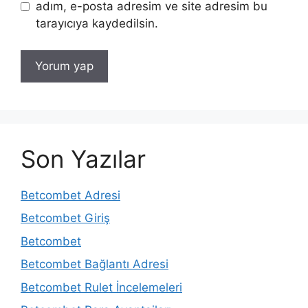
adım, e-posta adresim ve site adresim bu
tarayıcıya kaydedilsin.
Son Yazılar
Betcombet Adresi
Betcombet Giriş
Betcombet
Betcombet Bağlantı Adresi
Betcombet Rulet İncelemeleri