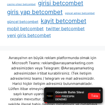
girisi betcombet
casino sitesi betcombet
giris yap betcombet
güncel adresi betcombet
kayit betcombet
güncel betcombet
mobil betcombet
twitter betcombet
yeni giris betcombet
Avrasya'nın en büyük reklam platformunda olmak için
Microsoft Teams:
reklam@avrasyamarketing.com
adresimizden veya Telegram: @Avrasyamarketing
adresimizden irtibat kurabilirsiniz. (Tek iletişim
adreslerimiz teams / telegram ve mail adresimizdir.
Harici hiçbir iletişim adresimiz bulunmamaktadır.
Lütfen itibar etmeyiniz.) Türkiye yasalarına göre 7258
sayılı kanun uyarınca yasa dışı bahis oynamanın
cezaları mevcuttur. Şu an bulunduğunuz site hiç bir
şekilde illegal bahis oyunları oynatmıyor ve oynamaya