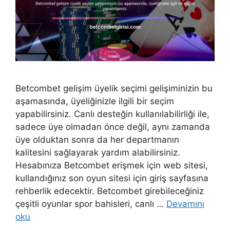
Betcombet gelişim üyelik seçimi gelişiminizin bu
aşamasında, üyeliğinizle ilgili bir seçim
yapabilirsiniz. Canlı desteğin kullanılabilirliği ile,
sadece üye olmadan önce değil, aynı zamanda
üye olduktan sonra da her departmanın
kalitesini sağlayarak yardım alabilirsiniz.
Hesabınıza Betcombet erişmek için web sitesi,
kullandığınız son oyun sitesi için giriş sayfasına
rehberlik edecektir. Betcombet girebileceğiniz
çeşitli oyunlar spor bahisleri, canlı …
Devamını
oku