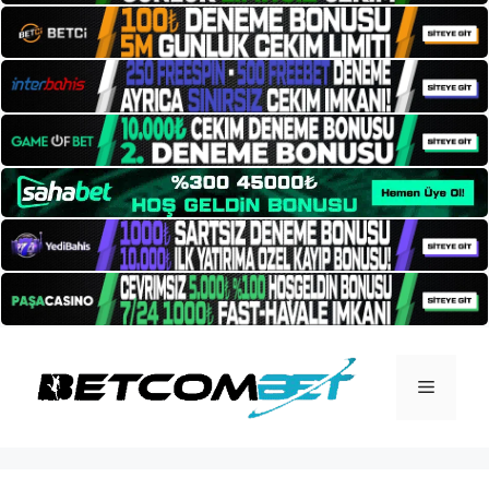
İçeriğe
atla
Menü