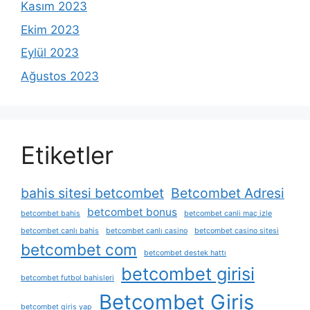
Kasım 2023
Ekim 2023
Eylül 2023
Ağustos 2023
Etiketler
bahis sitesi betcombet
Betcombet Adresi
betcombet bonus
betcombet bahis
betcombet canli maç izle
betcombet canlı bahis
betcombet canlı casino
betcombet casino sitesi
betcombet com
betcombet destek hattı
betcombet girisi
betcombet futbol bahisleri
Betcombet Giriş
betcombet giris yap