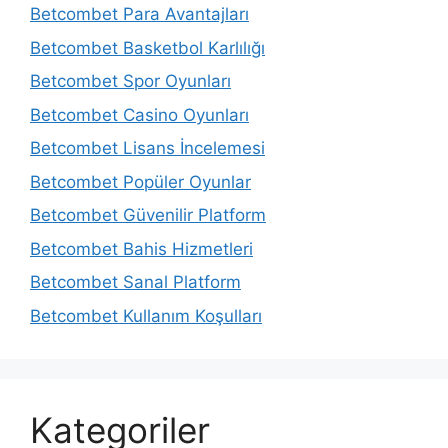
Betcombet Para Avantajları
Betcombet Basketbol Karlılığı
Betcombet Spor Oyunları
Betcombet Casino Oyunları
Betcombet Lisans İncelemesi
Betcombet Popüler Oyunlar
Betcombet Güvenilir Platform
Betcombet Bahis Hizmetleri
Betcombet Sanal Platform
Betcombet Kullanım Koşulları
Kategoriler