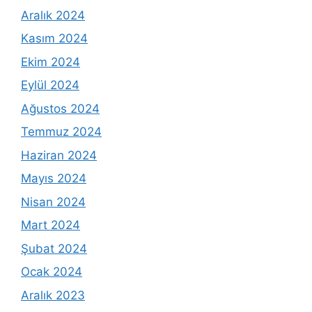
Aralık 2024
Kasım 2024
Ekim 2024
Eylül 2024
Ağustos 2024
Temmuz 2024
Haziran 2024
Mayıs 2024
Nisan 2024
Mart 2024
Şubat 2024
Ocak 2024
Aralık 2023