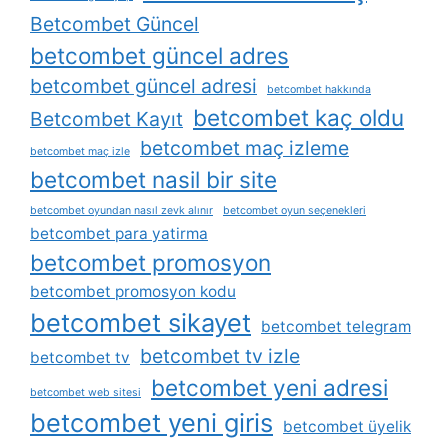
Betcombet Güncel
betcombet güncel adres
betcombet güncel adresi
betcombet hakkında
betcombet kaç oldu
Betcombet Kayıt
betcombet maç izleme
betcombet maç izle
betcombet nasil bir site
betcombet oyundan nasıl zevk alınır
betcombet oyun seçenekleri
betcombet para yatirma
betcombet promosyon
betcombet promosyon kodu
betcombet sikayet
betcombet telegram
betcombet tv izle
betcombet tv
betcombet yeni adresi
betcombet web sitesi
betcombet yeni giris
betcombet üyelik