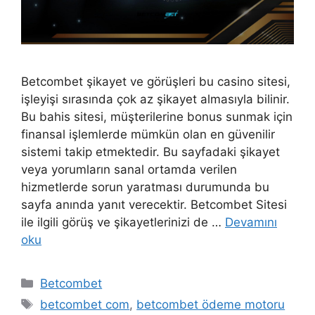
Betcombet şikayet ve görüşleri bu casino sitesi,
işleyişi sırasında çok az şikayet almasıyla bilinir.
Bu bahis sitesi, müşterilerine bonus sunmak için
finansal işlemlerde mümkün olan en güvenilir
sistemi takip etmektedir. Bu sayfadaki şikayet
veya yorumların sanal ortamda verilen
hizmetlerde sorun yaratması durumunda bu
sayfa anında yanıt verecektir. Betcombet Sitesi
ile ilgili görüş ve şikayetlerinizi de …
Devamını
oku
Kategoriler
Betcombet
Etiketler
betcombet com
,
betcombet ödeme motoru