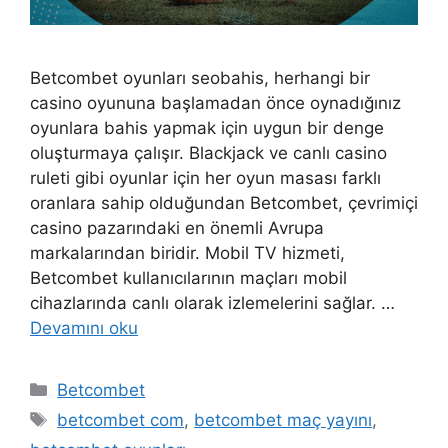
Betcombet oyunları seobahis, herhangi bir
casino oyununa başlamadan önce oynadığınız
oyunlara bahis yapmak için uygun bir denge
oluşturmaya çalışır. Blackjack ve canlı casino
ruleti gibi oyunlar için her oyun masası farklı
oranlara sahip olduğundan Betcombet, çevrimiçi
casino pazarındaki en önemli Avrupa
markalarından biridir. Mobil TV hizmeti,
Betcombet kullanıcılarının maçları mobil
cihazlarında canlı olarak izlemelerini sağlar. …
Devamını oku
Kategoriler
Betcombet
Etiketler
betcombet com
,
betcombet maç yayını
,