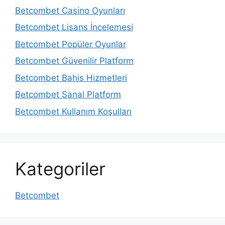
Betcombet Casino Oyunları
Betcombet Lisans İncelemesi
Betcombet Popüler Oyunlar
Betcombet Güvenilir Platform
Betcombet Bahis Hizmetleri
Betcombet Sanal Platform
Betcombet Kullanım Koşulları
Kategoriler
Betcombet