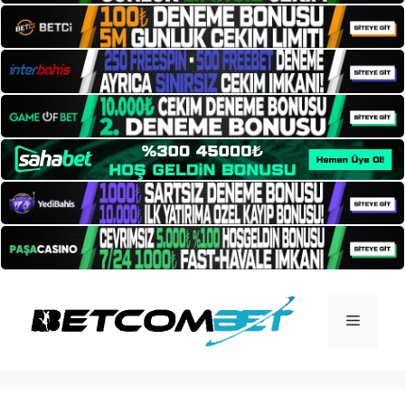
İçeriğe
atla
Menü