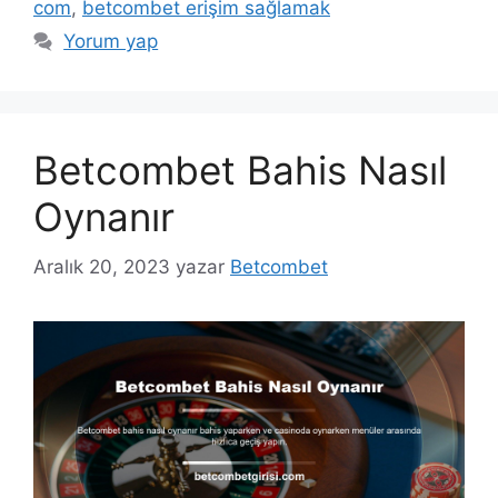
com
,
betcombet erişim sağlamak
Yorum yap
Betcombet Bahis Nasıl
Oynanır
Aralık 20, 2023
yazar
Betcombet