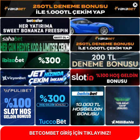
×
BETCOMBET GİRİŞ İÇİN TIKLAYINIZ!