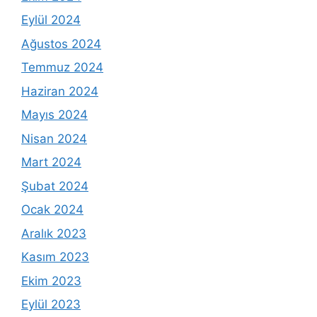
Eylül 2024
Ağustos 2024
Temmuz 2024
Haziran 2024
Mayıs 2024
Nisan 2024
Mart 2024
Şubat 2024
Ocak 2024
Aralık 2023
Kasım 2023
Ekim 2023
Eylül 2023