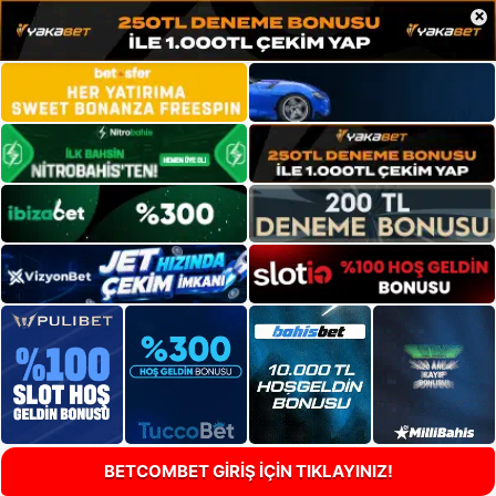
×
BETCOMBET GİRİŞ İÇİN TIKLAYINIZ!