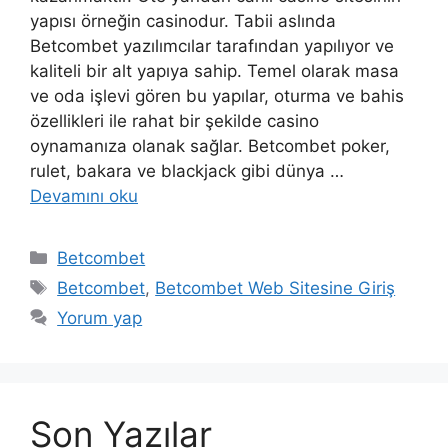
yapısı örneğin casinodur. Tabii aslında
Betcombet yazılımcılar tarafından yapılıyor ve
kaliteli bir alt yapıya sahip. Temel olarak masa
ve oda işlevi gören bu yapılar, oturma ve bahis
özellikleri ile rahat bir şekilde casino
oynamanıza olanak sağlar. Betcombet poker,
rulet, bakara ve blackjack gibi dünya …
Devamını oku
Kategoriler
Betcombet
Etiketler
Betcombet
,
Betcombet Web Sitesine Giriş
Yorum yap
Son Yazılar