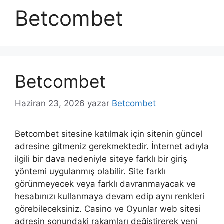
Betcombet
Betcombet
Haziran 23, 2026
yazar
Betcombet
Betcombet sitesine katılmak için sitenin güncel
adresine gitmeniz gerekmektedir. İnternet adıyla
ilgili bir dava nedeniyle siteye farklı bir giriş
yöntemi uygulanmış olabilir. Site farklı
görünmeyecek veya farklı davranmayacak ve
hesabınızı kullanmaya devam edip aynı renkleri
görebileceksiniz. Casino ve Oyunlar web sitesi
adresin sonundaki rakamları değiştirerek yeni