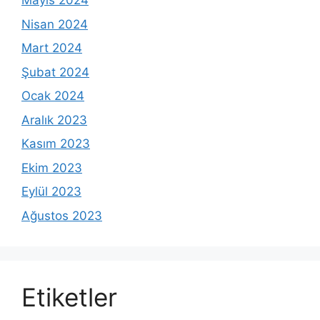
Mayıs 2024
Nisan 2024
Mart 2024
Şubat 2024
Ocak 2024
Aralık 2023
Kasım 2023
Ekim 2023
Eylül 2023
Ağustos 2023
Etiketler