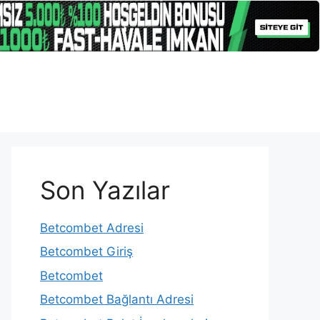
Son Yazılar
Betcombet Adresi
Betcombet Giriş
Betcombet
Betcombet Bağlantı Adresi