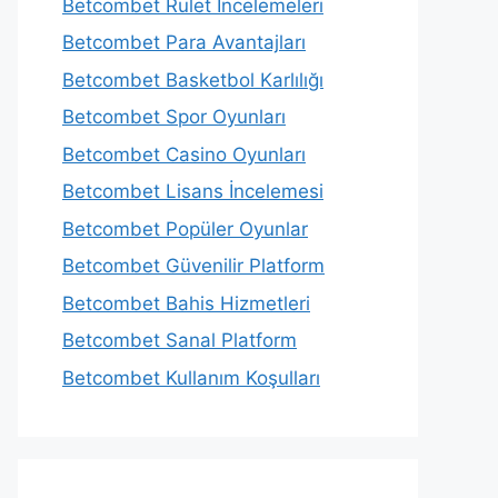
Betcombet Rulet İncelemeleri
Betcombet Para Avantajları
Betcombet Basketbol Karlılığı
Betcombet Spor Oyunları
Betcombet Casino Oyunları
Betcombet Lisans İncelemesi
Betcombet Popüler Oyunlar
Betcombet Güvenilir Platform
Betcombet Bahis Hizmetleri
Betcombet Sanal Platform
Betcombet Kullanım Koşulları