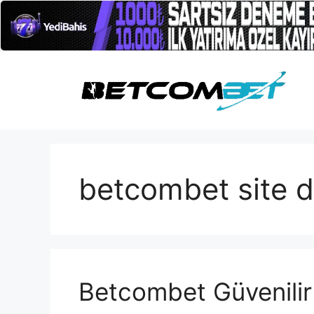
İçeriğe
atla
betcombet site d
Betcombet Güvenilir