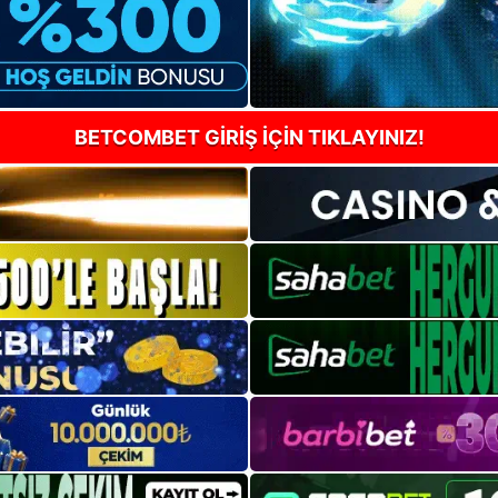
BETCOMBET GİRİŞ İÇİN TIKLAYINIZ!