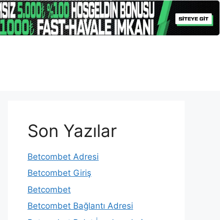
Son Yazılar
Betcombet Adresi
Betcombet Giriş
Betcombet
Betcombet Bağlantı Adresi