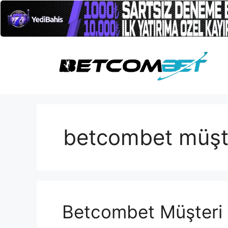
İçeriğe
atla
betcombet müşte
Betcombet Müşteri 