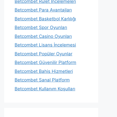
Betcombet Rulet İncelemeleri
Betcombet Para Avantajları
Betcombet Basketbol Karlılığı
Betcombet Spor Oyunları
Betcombet Casino Oyunları
Betcombet Lisans İncelemesi
Betcombet Popüler Oyunlar
Betcombet Güvenilir Platform
Betcombet Bahis Hizmetleri
Betcombet Sanal Platform
Betcombet Kullanım Koşulları