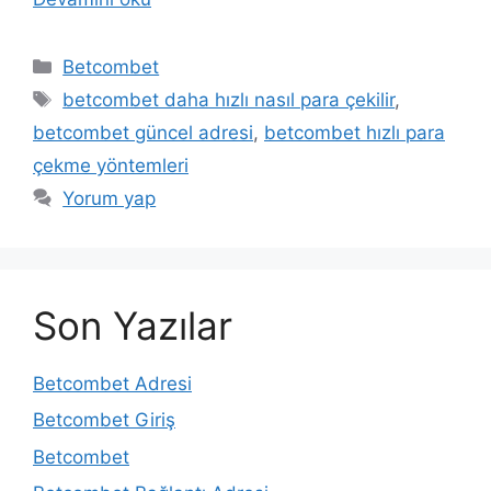
Kategoriler
Betcombet
Etiketler
betcombet daha hızlı nasıl para çekilir
,
betcombet güncel adresi
,
betcombet hızlı para
çekme yöntemleri
Yorum yap
Son Yazılar
Betcombet Adresi
Betcombet Giriş
Betcombet