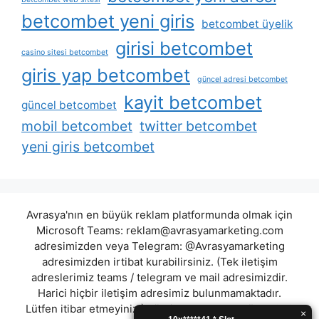
betcombet yeni giris
betcombet üyelik
girisi betcombet
casino sitesi betcombet
giris yap betcombet
güncel adresi betcombet
kayit betcombet
güncel betcombet
mobil betcombet
twitter betcombet
yeni giris betcombet
Avrasya'nın en büyük reklam platformunda olmak için
Microsoft Teams:
reklam@avrasyamarketing.com
adresimizden veya Telegram: @Avrasyamarketing
adresimizden irtibat kurabilirsiniz. (Tek iletişim
adreslerimiz teams / telegram ve mail adresimizdir.
Harici hiçbir iletişim adresimiz bulunmamaktadır.
Lütfen itibar etmeyiniz.) Türkiye yasalarına göre 7258