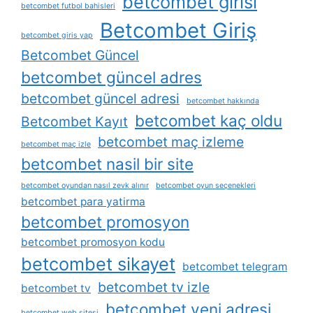
betcombet girisi
betcombet futbol bahisleri
Betcombet Giriş
betcombet giris yap
Betcombet Güncel
betcombet güncel adres
betcombet güncel adresi
betcombet hakkında
betcombet kaç oldu
Betcombet Kayıt
betcombet maç izleme
betcombet maç izle
betcombet nasil bir site
betcombet oyundan nasıl zevk alınır
betcombet oyun seçenekleri
betcombet para yatirma
betcombet promosyon
betcombet promosyon kodu
betcombet sikayet
betcombet telegram
betcombet tv izle
betcombet tv
betcombet yeni adresi
betcombet web sitesi