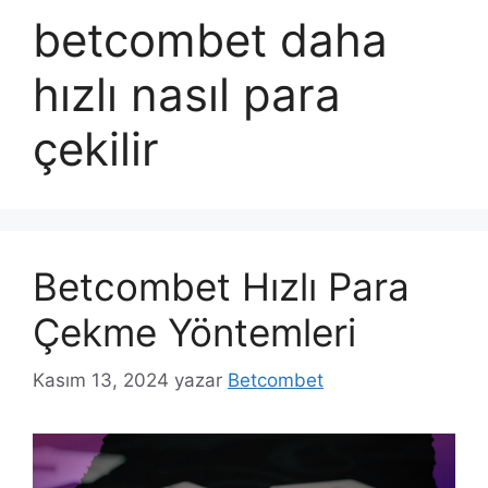
betcombet daha
hızlı nasıl para
çekilir
Betcombet Hızlı Para
Çekme Yöntemleri
Kasım 13, 2024
yazar
Betcombet