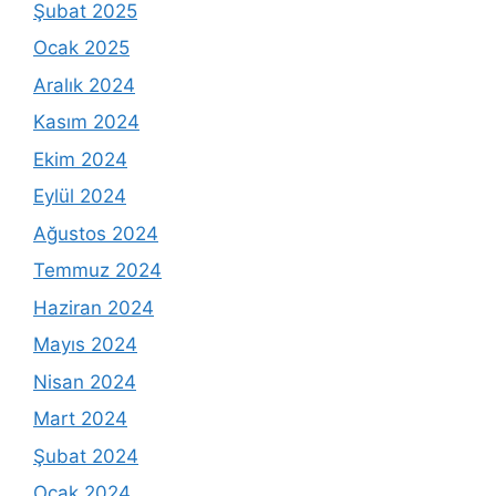
Şubat 2025
Ocak 2025
Aralık 2024
Kasım 2024
Ekim 2024
Eylül 2024
Ağustos 2024
Temmuz 2024
Haziran 2024
Mayıs 2024
Nisan 2024
Mart 2024
Şubat 2024
Ocak 2024