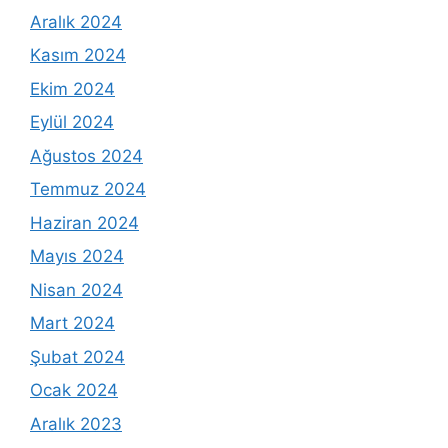
Aralık 2024
Kasım 2024
Ekim 2024
Eylül 2024
Ağustos 2024
Temmuz 2024
Haziran 2024
Mayıs 2024
Nisan 2024
Mart 2024
Şubat 2024
Ocak 2024
Aralık 2023