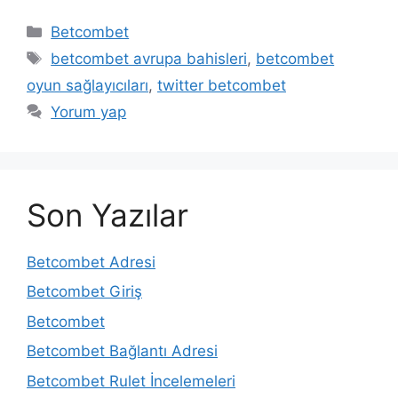
Kategoriler
Betcombet
Etiketler
betcombet avrupa bahisleri
,
betcombet
oyun sağlayıcıları
,
twitter betcombet
Yorum yap
Son Yazılar
Betcombet Adresi
Betcombet Giriş
Betcombet
Betcombet Bağlantı Adresi
Betcombet Rulet İncelemeleri