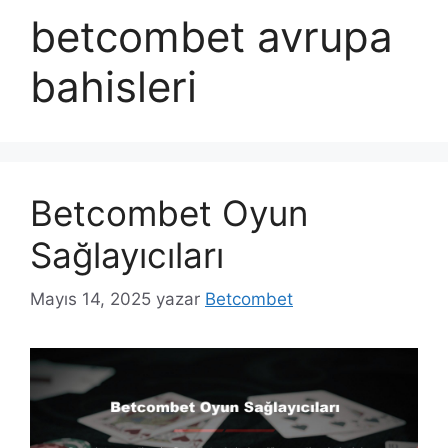
betcombet avrupa
bahisleri
Betcombet Oyun
Sağlayıcıları
Mayıs 14, 2025
yazar
Betcombet