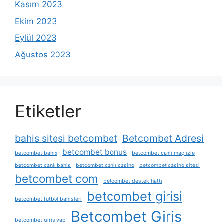
Kasım 2023
Ekim 2023
Eylül 2023
Ağustos 2023
Etiketler
bahis sitesi betcombet
Betcombet Adresi
betcombet bonus
betcombet bahis
betcombet canli maç izle
betcombet canlı bahis
betcombet canlı casino
betcombet casino sitesi
betcombet com
betcombet destek hattı
betcombet girisi
betcombet futbol bahisleri
Betcombet Giriş
betcombet giris yap