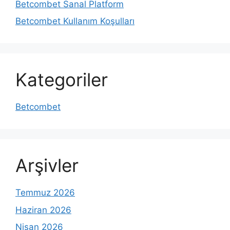
Betcombet Sanal Platform
Betcombet Kullanım Koşulları
Kategoriler
Betcombet
Arşivler
Temmuz 2026
Haziran 2026
Nisan 2026