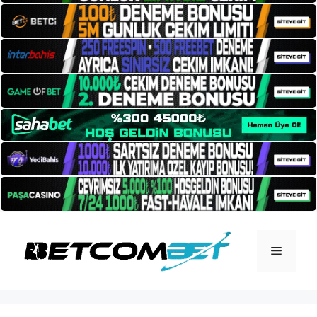
İçeriğe
atla
Menü