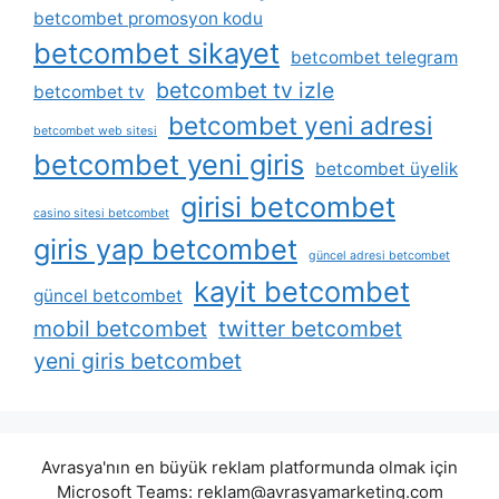
betcombet promosyon kodu
betcombet sikayet
betcombet telegram
betcombet tv izle
betcombet tv
betcombet yeni adresi
betcombet web sitesi
betcombet yeni giris
betcombet üyelik
girisi betcombet
casino sitesi betcombet
giris yap betcombet
güncel adresi betcombet
kayit betcombet
güncel betcombet
mobil betcombet
twitter betcombet
yeni giris betcombet
Avrasya'nın en büyük reklam platformunda olmak için
Microsoft Teams:
reklam@avrasyamarketing.com