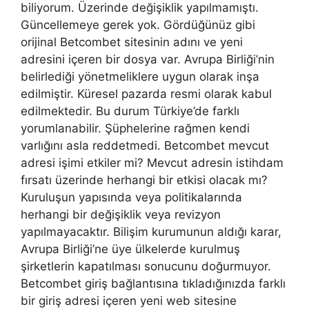
biliyorum. Üzerinde değişiklik yapılmamıştı.
Güncellemeye gerek yok. Gördüğünüz gibi
orijinal Betcombet sitesinin adını ve yeni
adresini içeren bir dosya var. Avrupa Birliği’nin
belirlediği yönetmeliklere uygun olarak inşa
edilmiştir. Küresel pazarda resmi olarak kabul
edilmektedir. Bu durum Türkiye’de farklı
yorumlanabilir. Şüphelerine rağmen kendi
varlığını asla reddetmedi. Betcombet mevcut
adresi işimi etkiler mi? Mevcut adresin istihdam
fırsatı üzerinde herhangi bir etkisi olacak mı?
Kuruluşun yapısında veya politikalarında
herhangi bir değişiklik veya revizyon
yapılmayacaktır. Bilişim kurumunun aldığı karar,
Avrupa Birliği’ne üye ülkelerde kurulmuş
şirketlerin kapatılması sonucunu doğurmuyor.
Betcombet giriş bağlantısına tıkladığınızda farklı
bir giriş adresi içeren yeni web sitesine