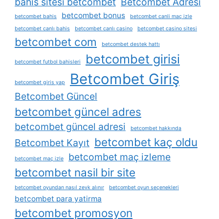
bahis sitesi betcombet
Betcombet Adresi
betcombet bonus
betcombet bahis
betcombet canli maç izle
betcombet canlı bahis
betcombet canlı casino
betcombet casino sitesi
betcombet com
betcombet destek hattı
betcombet girisi
betcombet futbol bahisleri
Betcombet Giriş
betcombet giris yap
Betcombet Güncel
betcombet güncel adres
betcombet güncel adresi
betcombet hakkında
betcombet kaç oldu
Betcombet Kayıt
betcombet maç izleme
betcombet maç izle
betcombet nasil bir site
betcombet oyundan nasıl zevk alınır
betcombet oyun seçenekleri
betcombet para yatirma
betcombet promosyon