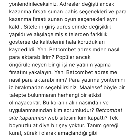
yönlendirileceksiniz. Adresler değişti ancak
kazanma fırsatı sunan bahis seçenekleri ve para
kazanma fırsatı sunan oyun seçenekleri aynı
kaldı. Sitelerin giriş adreslerinde değişiklik
yapıldı ve alışılagelmiş sitelerden farklılık
gösterse de kalitelerini hala korudukları
kaydedildi. Yeni Betcombet adresimden nasıl
para aktarabilirim? Popüler ancak
öngörülemeyen bir girişime yatırım yapma
fırsatını yakalayın. Yeni Betcombet adresime
nasıl para aktarabilirim? Para yatırma yöntemini
iz bırakmadan seçebilirsiniz. Maalesef böyle bir
talepte bulunmanın herhangi bir etkisi
olmayacaktır. Bu kararın alınmasından ve
uygulanmasından kim sorumludur?
Betcombet
site kapanması
web sitesini kim kapattı? Tek
boynuzlu at diye bir şey yoktur. Tanım gereği
kural, sürekli olarak amaçlandığı gibi