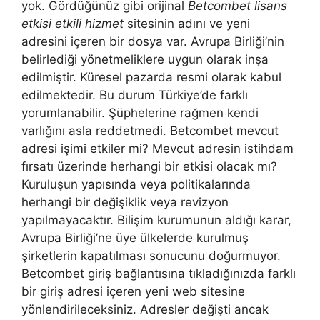
yok. Gördüğünüz gibi orijinal
Betcombet lisans
etkisi etkili hizmet
sitesinin adını ve yeni
adresini içeren bir dosya var. Avrupa Birliği’nin
belirlediği yönetmeliklere uygun olarak inşa
edilmiştir. Küresel pazarda resmi olarak kabul
edilmektedir. Bu durum Türkiye’de farklı
yorumlanabilir. Şüphelerine rağmen kendi
varlığını asla reddetmedi. Betcombet mevcut
adresi işimi etkiler mi? Mevcut adresin istihdam
fırsatı üzerinde herhangi bir etkisi olacak mı?
Kuruluşun yapısında veya politikalarında
herhangi bir değişiklik veya revizyon
yapılmayacaktır. Bilişim kurumunun aldığı karar,
Avrupa Birliği’ne üye ülkelerde kurulmuş
şirketlerin kapatılması sonucunu doğurmuyor.
Betcombet giriş bağlantısına tıkladığınızda farklı
bir giriş adresi içeren yeni web sitesine
yönlendirileceksiniz. Adresler değişti ancak