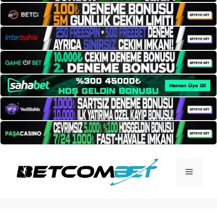
İçeriğe
atla
Menü