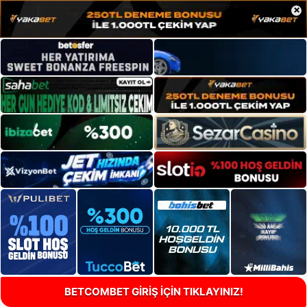
×
BETCOMBET GİRİŞ İÇİN TIKLAYINIZ!