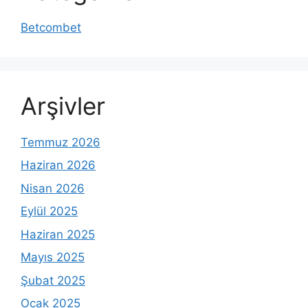
Betcombet
Arşivler
Temmuz 2026
Haziran 2026
Nisan 2026
Eylül 2025
Haziran 2025
Mayıs 2025
Şubat 2025
Ocak 2025