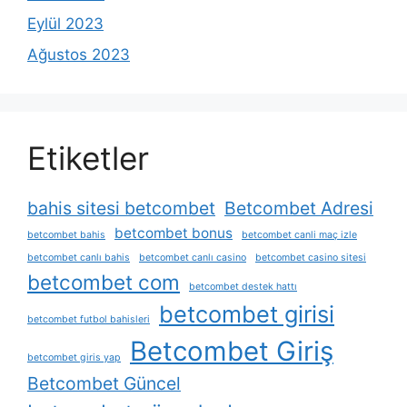
Eylül 2023
Ağustos 2023
Etiketler
bahis sitesi betcombet
Betcombet Adresi
betcombet bonus
betcombet bahis
betcombet canli maç izle
betcombet canlı bahis
betcombet canlı casino
betcombet casino sitesi
betcombet com
betcombet destek hattı
betcombet girisi
betcombet futbol bahisleri
Betcombet Giriş
betcombet giris yap
Betcombet Güncel