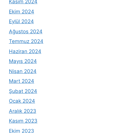
Kasım 2024
Ekim 2024
Eylül 2024
Ağustos 2024
Temmuz 2024
Haziran 2024
Mayıs 2024
Nisan 2024
Mart 2024
Şubat 2024
Ocak 2024
Aralık 2023
Kasım 2023
Ekim 2023