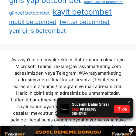
giris yap betcombet
güncel adresi betcombet
kayit betcombet
güncel betcombet
mobil betcombet
twitter betcombet
yeni giris betcombet
Avrasya'nın en büyük reklam platformunda olmak için
Microsoft Teams:
reklam@avrasyamarketing.com
adresimizden veya Telegram: @Avrasyamarketing
adresimizden irtibat kurabilirsiniz. (Tek iletişim
adreslerimiz teams / telegram ve mail adresimizdir.
Harici hiçbir iletişim adresimiz bulunmamaktadır.
Lütfen itibar etmeyiniz.) Türkiye yasalarına göre 7258
sayılı kanun uyarınca yasa dışı bahis oynamanın
cezaları mevcuttur. Şu an bulunduğunuz site hiç bir
şekilde illegal bahis oyunları oynatmıyor ve oynamaya
aracı olmuyordur.
atlasbetguncel
|
bahisal
|
anjelikabet
×
|
kocbet
|
betox
|
betfinal
|
kalitebet
|
itopyabet