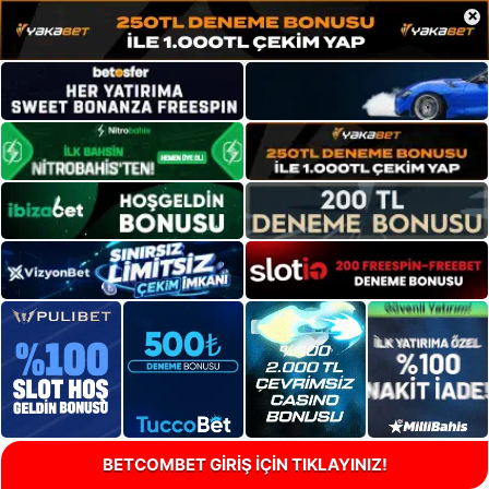
×
BETCOMBET GİRİŞ İÇİN TIKLAYINIZ!