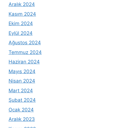
Aralık 2024
Kasım 2024
Ekim 2024
Eylül 2024
Ağustos 2024
Temmuz 2024
Haziran 2024
Mayıs 2024
Nisan 2024
Mart 2024
Şubat 2024
Ocak 2024
Aralık 2023