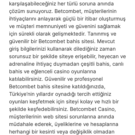
karşılaşabileceğiniz her türlü soruna anında
çözüm sunuyoruz. Betcombet, müşterilerinin
ihtiyaçlarını anlayarak güçlü bir itibar oluşturmuş
ve müşteri memnuniyeti ve güvenini sağlamak
için sürekli olarak gelişmektedir. Tanınmış ve
güvenilir bir Betcombet bahis sitesi. Mevcut
giriş bilgilerinizi kullanarak dilediğiniz zaman
sorunsuz bir şekilde siteye erişebilir, heyecan ve
adrenaline ihtiyaç duymadan çeşitli bahis, canlı
bahis ve eğlenceli casino oyunlarına
katılabilirsiniz. Güvenilir ve profesyonel
Betcombet bahis sitesine katıldığınızda,
Türkiye’nin yıllardır oynadığı tercih ettiğiniz
oyunları keşfetmek için siteyi kolay ve hızlı bir
şekilde keşfedebilirsiniz. Betcombet Casino,
müşterilerinin web sitesi sorunlarına anında
müdahale ederek, üyeliklerine ve hesaplarına
herhangi bir kesinti veya değişiklik olmadan