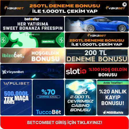
×
BETCOMBET GİRİŞ İÇİN TIKLAYINIZ!