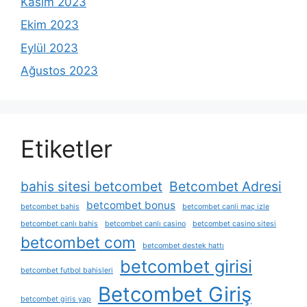
Kasım 2023
Ekim 2023
Eylül 2023
Ağustos 2023
Etiketler
bahis sitesi betcombet
Betcombet Adresi
betcombet bonus
betcombet bahis
betcombet canli maç izle
betcombet canlı bahis
betcombet canlı casino
betcombet casino sitesi
betcombet com
betcombet destek hattı
betcombet girisi
betcombet futbol bahisleri
Betcombet Giriş
betcombet giris yap