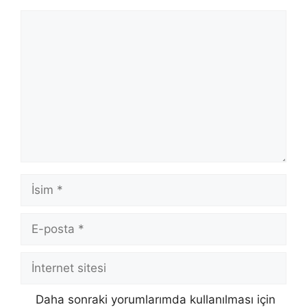
Yorum
İsim
E-
posta
İnternet
sitesi
Daha sonraki yorumlarımda kullanılması için