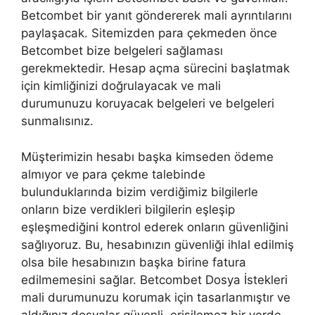
Betcombet bir yanıt göndererek mali ayrıntılarını
paylaşacak. Sitemizden para çekmeden önce
Betcombet bize belgeleri sağlaması
gerekmektedir. Hesap açma sürecini başlatmak
için kimliğinizi doğrulayacak ve mali
durumunuzu koruyacak belgeleri ve belgeleri
sunmalısınız.
Müşterimizin hesabı başka kimseden ödeme
almıyor ve para çekme talebinde
bulunduklarında bizim verdiğimiz bilgilerle
onların bize verdikleri bilgilerin eşleşip
eşleşmediğini kontrol ederek onların güvenliğini
sağlıyoruz. Bu, hesabınızın güvenliği ihlal edilmiş
olsa bile hesabınızın başka birine fatura
edilmemesini sağlar. Betcombet Dosya İstekleri
mali durumunuzu korumak için tasarlanmıştır ve
aldığınız dosyalar güvenli, erişilemez bir yerde