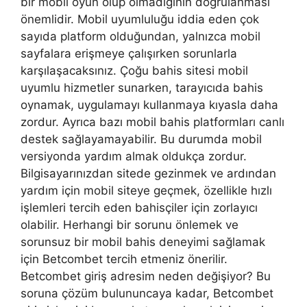
bir mobil oyun olup olmadığının doğrulanması
önemlidir. Mobil uyumluluğu iddia eden çok
sayıda platform olduğundan, yalnızca mobil
sayfalara erişmeye çalışırken sorunlarla
karşılaşacaksınız. Çoğu bahis sitesi mobil
uyumlu hizmetler sunarken, tarayıcıda bahis
oynamak, uygulamayı kullanmaya kıyasla daha
zordur. Ayrıca bazı mobil bahis platformları canlı
destek sağlayamayabilir. Bu durumda mobil
versiyonda yardım almak oldukça zordur.
Bilgisayarınızdan sitede gezinmek ve ardından
yardım için mobil siteye geçmek, özellikle hızlı
işlemleri tercih eden bahisçiler için zorlayıcı
olabilir. Herhangi bir sorunu önlemek ve
sorunsuz bir mobil bahis deneyimi sağlamak
için Betcombet tercih etmeniz önerilir.
Betcombet giriş adresim neden değişiyor? Bu
soruna çözüm bulununcaya kadar, Betcombet