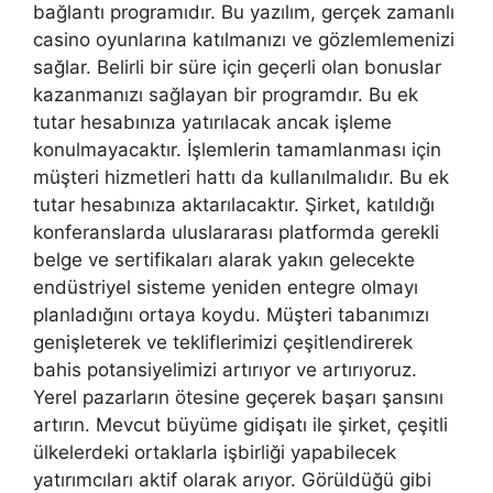
bağlantı programıdır. Bu yazılım, gerçek zamanlı
casino oyunlarına katılmanızı ve gözlemlemenizi
sağlar. Belirli bir süre için geçerli olan bonuslar
kazanmanızı sağlayan bir programdır. Bu ek
tutar hesabınıza yatırılacak ancak işleme
konulmayacaktır. İşlemlerin tamamlanması için
müşteri hizmetleri hattı da kullanılmalıdır. Bu ek
tutar hesabınıza aktarılacaktır. Şirket, katıldığı
konferanslarda uluslararası platformda gerekli
belge ve sertifikaları alarak yakın gelecekte
endüstriyel sisteme yeniden entegre olmayı
planladığını ortaya koydu. Müşteri tabanımızı
genişleterek ve tekliflerimizi çeşitlendirerek
bahis potansiyelimizi artırıyor ve artırıyoruz.
Yerel pazarların ötesine geçerek başarı şansını
artırın. Mevcut büyüme gidişatı ile şirket, çeşitli
ülkelerdeki ortaklarla işbirliği yapabilecek
yatırımcıları aktif olarak arıyor. Görüldüğü gibi