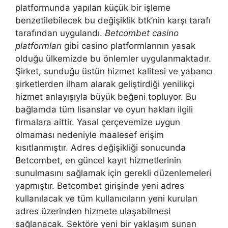
platformunda yapılan küçük bir işleme
benzetilebilecek bu değişiklik btk’nin karşı tarafı
tarafından uygulandı.
Betcombet casino
platformları
gibi casino platformlarının yasak
olduğu ülkemizde bu önlemler uygulanmaktadır.
Şirket, sunduğu üstün hizmet kalitesi ve yabancı
şirketlerden ilham alarak geliştirdiği yenilikçi
hizmet anlayışıyla büyük beğeni topluyor. Bu
bağlamda tüm lisanslar ve oyun hakları ilgili
firmalara aittir. Yasal çerçevemize uygun
olmaması nedeniyle maalesef erişim
kısıtlanmıştır. Adres değişikliği sonucunda
Betcombet, en güncel kayıt hizmetlerinin
sunulmasını sağlamak için gerekli düzenlemeleri
yapmıştır. Betcombet girişinde yeni adres
kullanılacak ve tüm kullanıcıların yeni kurulan
adres üzerinden hizmete ulaşabilmesi
sağlanacak. Sektöre yeni bir yaklaşım sunan