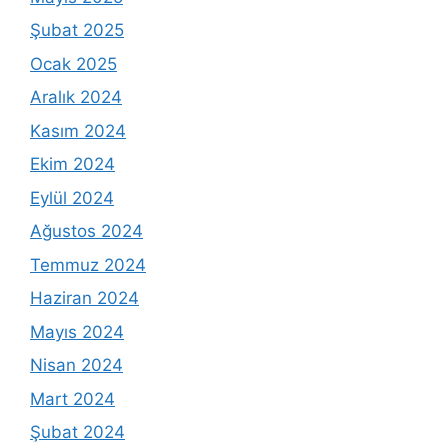
Şubat 2025
Ocak 2025
Aralık 2024
Kasım 2024
Ekim 2024
Eylül 2024
Ağustos 2024
Temmuz 2024
Haziran 2024
Mayıs 2024
Nisan 2024
Mart 2024
Şubat 2024