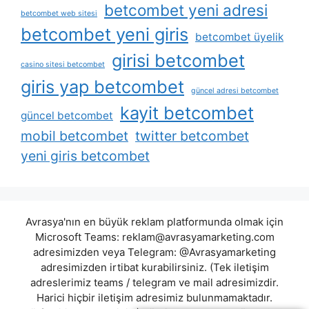
betcombet yeni adresi
betcombet web sitesi
betcombet yeni giris
betcombet üyelik
girisi betcombet
casino sitesi betcombet
giris yap betcombet
güncel adresi betcombet
kayit betcombet
güncel betcombet
mobil betcombet
twitter betcombet
yeni giris betcombet
Avrasya'nın en büyük reklam platformunda olmak için
Microsoft Teams:
reklam@avrasyamarketing.com
adresimizden veya Telegram: @Avrasyamarketing
adresimizden irtibat kurabilirsiniz. (Tek iletişim
adreslerimiz teams / telegram ve mail adresimizdir.
Harici hiçbir iletişim adresimiz bulunmamaktadır.