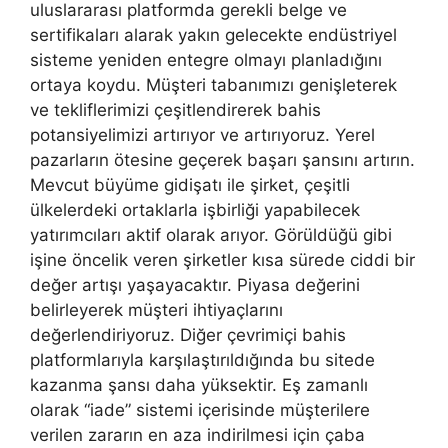
uluslararası platformda gerekli belge ve
sertifikaları alarak yakın gelecekte endüstriyel
sisteme yeniden entegre olmayı planladığını
ortaya koydu. Müşteri tabanımızı genişleterek
ve tekliflerimizi çeşitlendirerek bahis
potansiyelimizi artırıyor ve artırıyoruz. Yerel
pazarların ötesine geçerek başarı şansını artırın.
Mevcut büyüme gidişatı ile şirket, çeşitli
ülkelerdeki ortaklarla işbirliği yapabilecek
yatırımcıları aktif olarak arıyor. Görüldüğü gibi
işine öncelik veren şirketler kısa sürede ciddi bir
değer artışı yaşayacaktır. Piyasa değerini
belirleyerek müşteri ihtiyaçlarını
değerlendiriyoruz. Diğer çevrimiçi bahis
platformlarıyla karşılaştırıldığında bu sitede
kazanma şansı daha yüksektir. Eş zamanlı
olarak “iade” sistemi içerisinde müşterilere
verilen zararın en aza indirilmesi için çaba