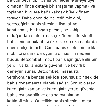
Betcombet mobil bahis bu nedenle siteye üye
olmadan önce detaylı bir araştırma yapmak ve
toplanan bilgilere bağlı kalmak büyük önem
taşıyor. Daha önce de belirttiğimiz gibi,
seçeceğiniz bahis sitesinin lisanslı ve
kanıtlanmış bir başarı geçmişine sahip
olduğundan emin olmak çok önemlidir. Mobil
bahislerin popülaritesi özellikle son zamanlarda
önemli ölçüde arttı. Canlı bahis sitelerinin artık
mobil cihazlara da uyumlu olmasının nedeni
budur. Betcombet, mobil bahis için güvenilir bir
yerdir ve kullanıcılara güvenilir ve keyifli bir
deneyim sunar. Betcombet, masaüstü
versiyonuna benzer şekilde sorunsuz bir şekilde
bahis oynamanıza olanak sağlar. Sonuç olarak
istediğiniz zaman ve istediğiniz yerde güvenle
bahis oynayabilir ve casino oyunlarına
katılabilirsiniz. Öncelikle bahis sitesinin meşru