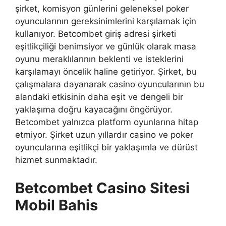
şirket, komisyon günlerini geleneksel poker
oyuncularının gereksinimlerini karşılamak için
kullanıyor. Betcombet giriş adresi şirketi
eşitlikçiliği benimsiyor ve günlük olarak masa
oyunu meraklılarının beklenti ve isteklerini
karşılamayı öncelik haline getiriyor. Şirket, bu
çalışmalara dayanarak casino oyuncularının bu
alandaki etkisinin daha eşit ve dengeli bir
yaklaşıma doğru kayacağını öngörüyor.
Betcombet yalnızca platform oyunlarına hitap
etmiyor. Şirket uzun yıllardır casino ve poker
oyuncularına eşitlikçi bir yaklaşımla ve dürüst
hizmet sunmaktadır.
Betcombet Casino Sitesi
Mobil Bahis